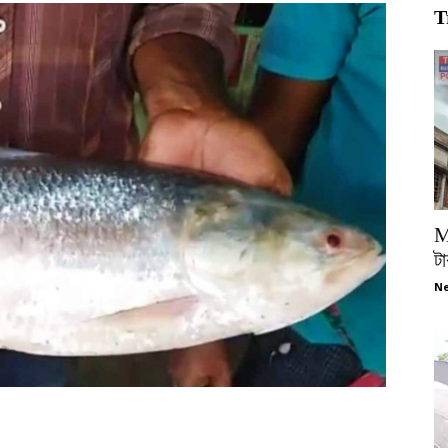
T
M
টা
Ne