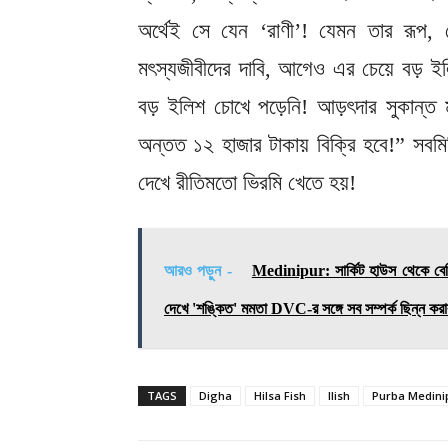
অর্থেই সে যেন ‘রাণী’! যেমন তার রূপ
মৎস্যজীবীদের দাবি, আগেও এর চেয়ে বড় ই
বড় ইলিশ চোখে পড়েনি! আড়ৎদার সুকান্
অন্তত ১২ হাজার টাকায় বিক্রি হবে!” সবমি
দেখে রীতিমতো ভিরমি খেতে হয়!
আরও পড়ুন -
Medinipur: সার্কিট হাউস থেকে বেরিয়ে
দেখে 'শঙ্কিত' মমতা DVC-র সঙ্গে সব সম্পর্ক ছিন্ন করার 
TAGS
Digha
Hilsa Fish
Ilish
Purba Medini