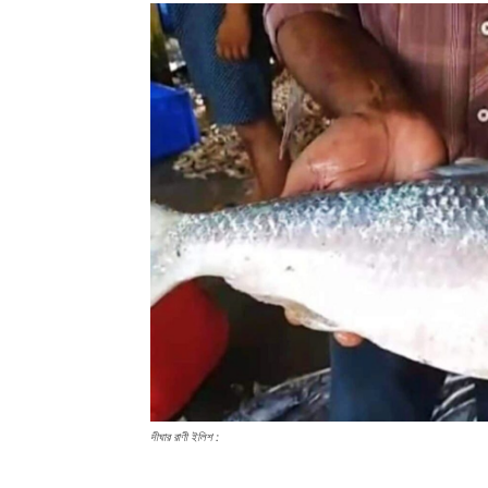
দীঘার রাণী ইলিশ :