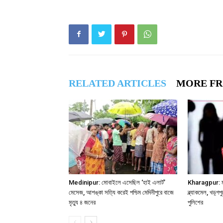
RELATED ARTICLES
MORE F
Medinipur: মোবাইলে এসেছিল ‘হাই এলার্ট’
Kharagpur: মধুচ
মেসেজ, আশঙ্কা সত্যি করেই পশ্চিম মেদিনীপুরে বাজে
ব্ল্যাকমেল, খড়্গপু
মৃত্যু ৪ জনের
পুলিশের