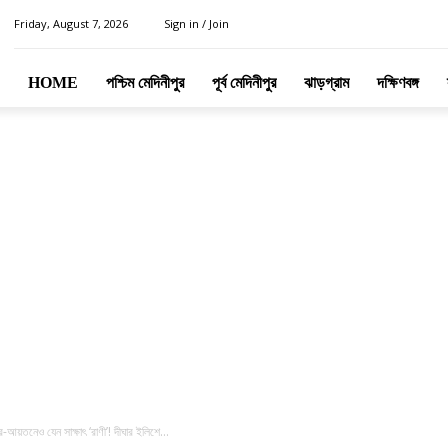
Friday, August 7, 2026
Sign in / Join
HOME
পশ্চিম মেদিনীপুর
পূর্ব মেদিনীপুর
ঝাড়গ্রাম
দক্ষিণবঙ্গ
়তনেও যেন সাক্ষাৎ ‘রাণী’! দীঘার ইলিশে...