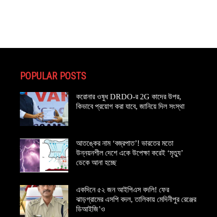
POPULAR POSTS
করোনার ওষুধ DRDO-র 2G কাদের উপর,
কিভাবে প্রয়োগ করা যাবে, জানিয়ে দিল সংস্থা
আতঙ্কের নাম ‘বজ্রপাত’! ভারতের মতো
উন্নয়নশীল দেশে একে উপেক্ষা করেই ‘মৃত্যু’
ডেকে আনা হচ্ছে
একদিনে ৫২ জন আইপিএস বদলি! ফের
ঝাড়গ্রামের এসপি বদল, তালিকায় মেদিনীপুর রেঞ্জের
ডিআইজি’ও