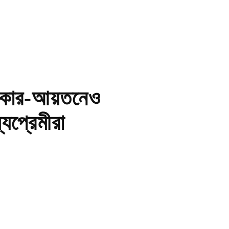
আকার-আয়তনেও
্যপ্রেমীরা