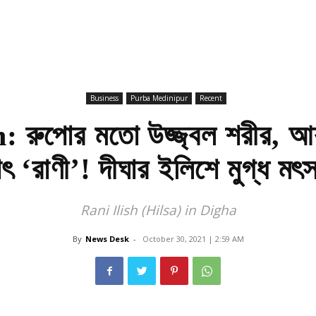
Business
Purba Medinipur
Recent
: রুপোর মতো উজ্জ্বল শরীর, 
াৎ ‘রাণী’! দীঘার ইলিশে মুগ্ধ মৎস
Rani Ilish (Hilsa) in Digha
By
News Desk
-
October 30, 2021 | 2:59 AM