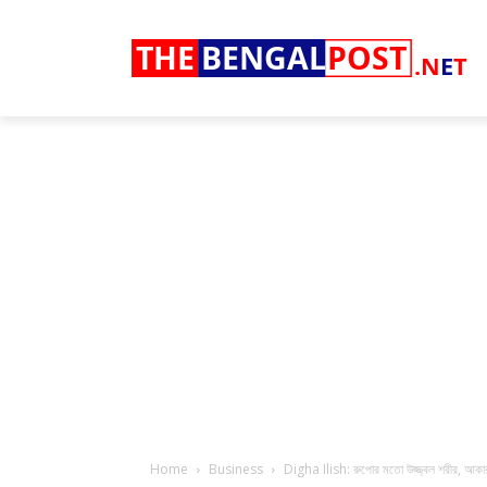
THE
BENGAL
POST
.N
E
T
Home
Business
Digha Ilish: রুপোর মতো উজ্জ্বল শরীর, আকার-আয