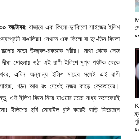
M
, ৩০ অক্টোবর
: বাজারে এক কিলো-দু’কিলো সাইজের ইলিশ
ম
Ne
মৎস্যপ্রেমী বাঙালিরা! সেখানে এক কিলো বা দু’-তিন কিলো
! রূপোর মতো উজ্জ্বল-চকচকে শরীর। মাথা থেকে লেজ
ুরের দীঘা মোহনায় ওঠা এই রাণী ইলিশে মুগ্ধ পর্যটক থেকে
ে খবর, এদিন অন্যান্য ইলিশ মাছের সঙ্গেই এই রাণী
সাইজ, গঠন আর রং দেখেই নজর কাড়ে ক্রেতাদের।
ন্তু, এই ইলিশ কিনে নিয়ে যাওয়ার মতো সাধ্য অনেকেরই
K
নো! ইলিশের ছবি মোবাইল বন্দি করেই বাড়ি ফিরেছেন
ব্
প
Ne