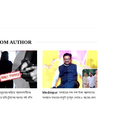
ROM AUTHOR
ক্রে জড়িয়ে প্রভাবশালীদের
Medinipur: সমবায়ের লক্ষ লক্ষ টাকা আত্মসাতের
রে হানি-ট্র্যাপের বড়সড় পর্দা ফাঁস
অপরাধে সবংয়ের দাপুটে তৃণমূল নেতার ৫ বছরের জেল