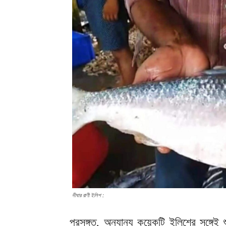
দীঘার রাণী ইলিশ :
প্রসঙ্গত, অন্যান্য কয়েকটি ইলিশের সঙ্গে