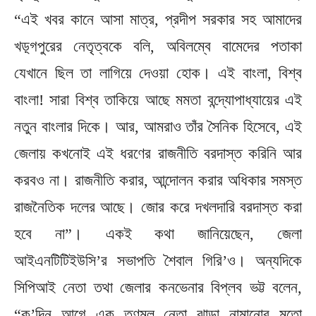
“এই খবর কানে আসা মাত্র, প্রদীপ সরকার সহ আমাদের
খড়্গপুরের নেতৃত্বকে বলি, অবিলম্বে বামেদের পতাকা
যেখানে ছিল তা লাগিয়ে দেওয়া হোক। এই বাংলা, বিশ্ব
বাংলা! সারা বিশ্ব তাকিয়ে আছে মমতা বন্দ্যোপাধ্যায়ের এই
নতুন বাংলার দিকে। আর, আমরাও তাঁর সৈনিক হিসেবে, এই
জেলায় কখনোই এই ধরণের রাজনীতি বরদাস্ত করিনি আর
করবও না। রাজনীতি করার, আন্দোলন করার অধিকার সমস্ত
রাজনৈতিক দলের আছে। জোর করে দখলদারি বরদাস্ত করা
হবে না”। একই কথা জানিয়েছেন, জেলা
আইএনটিটিইউসি’র সভাপতি শৈবাল গিরি’ও। অন্যদিকে
সিপিআই নেতা তথা জেলার কনভেনার বিপ্লব‌ ভট্ট বলেন,
“ক’দিন আগে এক তৃণমূল নেতা ঝান্ডা নামানোর মতো