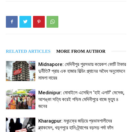
RELATED ARTICLES
MORE FROM AUTHOR
Midnapore: মেদিনীপুর পুরসভায় কয়েকশ কোটি টাকার
দুর্নীতি? প্রায় এক হাজার বিল্ডিং প্ল্যানের অবৈধ অনুমোদনে
মামলা দায়ের
Medinipur: মোবাইলে এসেছিল ‘হাই এলার্ট’ মেসেজ,
আশঙ্কা সত্যি করেই পশ্চিম মেদিনীপুরে বাজে মৃত্যু ৪
জনের
Kharagpur: মধুচক্রে জড়িয়ে প্রভাবশালীদের
ব্ল্যাকমেল, খড়্গপুরে হানি-ট্র্যাপের বড়সড় পর্দা ফাঁস