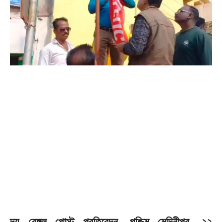
দ্য বেঙ্গল পোস্ট প্রতিবেদন, পশ্চিম মেদিনীপুর, ২২