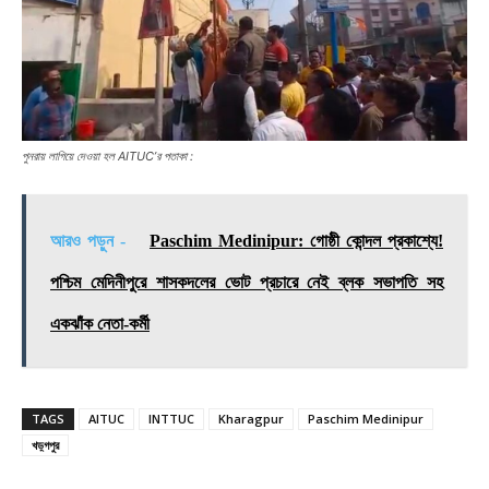
পুনরায় লাগিয়ে দেওয়া হল AITUC’র পতাকা :
আরও পড়ুন -
Paschim Medinipur: গোষ্ঠী কোন্দল প্রকাশ্যে!
পশ্চিম মেদিনীপুরে শাসকদলের ভোট প্রচারে নেই ব্লক সভাপতি সহ
একঝাঁক নেতা-কর্মী
TAGS
AITUC
INTTUC
Kharagpur
Paschim Medinipur
খড়্গপুর