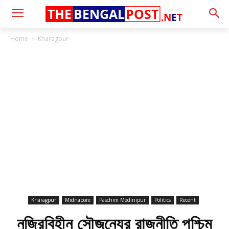
THE
BENGAL
POST
.N
E
T
Home
Kharagpur
Kharagpur
Midnapore
Paschim Medinipur
Politics
Recent
নজিরবিহীন সৌজন্যের রাজনীতি পশ্চিম