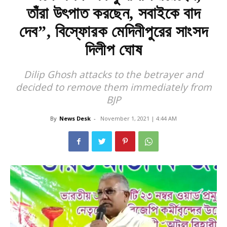
তাঁরা উৎপাত করছেন, সবাইকে বাদ
দেব”, বিস্ফোরক মেদিনীপুরের সাংসদ
দিলীপ ঘোষ
Dilip Ghosh attacks to the betrayer and
decided to remove them immediately from
BJP
By
News Desk
-
November 1, 2021 | 4:44 AM