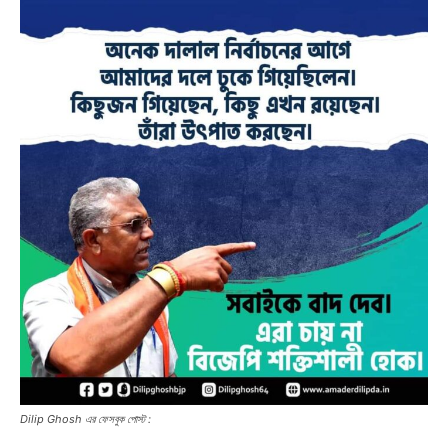
Dilip Ghosh এর ফেসবুক পোস্ট :