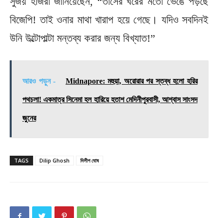
সুজয় হাজরা জানিয়েছেন, “তাসের ঘরের মতো ভেঙে পড়ছে
বিজেপি! তাই ওনার মাথা খারাপ হয়ে গেছে। যদিও সবদিনই
উনি উল্টোপাল্টা মন্তব্য করার জন্য বিখ্যাত!”
আরও পড়ুন -
Midnapore: মহুয়া, অরোরার পর স্তব্ধ হলো হরির
পথচলা! একমাত্র সিনেমা হল হারিয়ে হতাশ মেদিনীপুরবাসী, আশ্বাস সাংসদ
জুনের
TAGS
Dilip Ghosh
দিলীপ ঘোষ