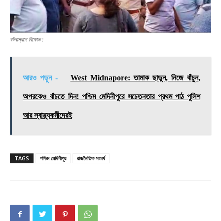
ঘটনাস্থলে বিক্ষোভ :
আরও পড়ুন -
West Midnapore: তামাক ছাড়ুন, নিজে বাঁচুন,
অপরকেও বাঁচতে দিন! পশ্চিম মেদিনীপুরে সচেতনতার প্রথম পাঠ পুলিশ
আর স্বাস্থ্যকর্মীদেরই
TAGS
পশ্চিম মেদিনীপুর
রাজনৈতিক সংঘর্ষ