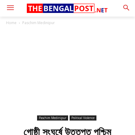
THE
BENGAL
POST
.N
E
T
Home
Paschim Medinipur
Paschim Medinipur
Political Violence
গোষ্ঠী সংঘর্ষে উত্তপ্ত পশ্চিম