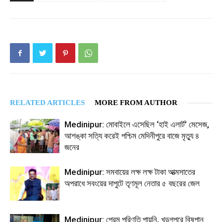
RELATED ARTICLES
MORE FROM AUTHOR
Medinipur: মোবাইলে এসেছিল ‘হাই এলার্ট’ মেসেজ,
আশঙ্কা সত্যি করেই পশ্চিম মেদিনীপুরে বাজে মৃত্যু ৪
জনের
Medinipur: সমবায়ের লক্ষ লক্ষ টাকা আত্মসাতের
অপরাধে সবংয়ের দাপুটে তৃণমূল নেতার ৫ বছরের জেল
Medinipur: প্রেম পরিণতি পায়নি, খড়্গপুরে বিষপান