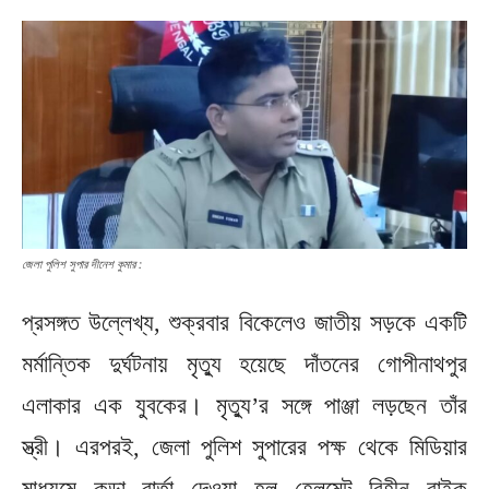
জেলা পুলিশ সুপার দীনেশ কুমার :
প্রসঙ্গত উল্লেখ্য, শুক্রবার বিকেলেও জাতীয় সড়কে একটি
মর্মান্তিক দুর্ঘটনায় মৃত্যু হয়েছে দাঁতনের গোপীনাথপুর
এলাকার এক যুবকের। মৃত্যু’র সঙ্গে পাঞ্জা লড়ছেন তাঁর
স্ত্রী। এরপরই, জেলা পুলিশ সুপারের পক্ষ থেকে মিডিয়ার
মাধ্যমে কড়া বার্তা দেওয়া হল হেলমেট বিহীন বাইক