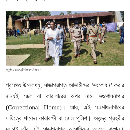
অনুষ্ঠানে কারামন্ত্রী উজ্জ্বল বিশ্বাস :
প্রসঙ্গত উল্লেখ্য, সাজাপ্রাপ্ত আসামীদের ‘সংশোধন’ করার
জন্যই জেল বা কারাগারের অপর নাম- সংশোধনাগার
(Correctional Home)। আর, এই সংশোধনাগারের
দায়িত্বে থাকেন কারারক্ষী বা জেল পুলিশ। অতন্দ্র প্রহরীর
মতোই তাঁরা এই সাজাপ্রাপ্ত আসামিদের আগলে রাখেন।