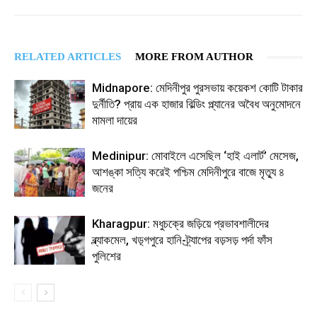
RELATED ARTICLES
MORE FROM AUTHOR
Midnapore: মেদিনীপুর পুরসভায় কয়েকশ কোটি টাকার
দুর্নীতি? প্রায় এক হাজার বিল্ডিং প্ল্যানের অবৈধ অনুমোদনে
মামলা দায়ের
Medinipur: মোবাইলে এসেছিল ‘হাই এলার্ট’ মেসেজ,
আশঙ্কা সত্যি করেই পশ্চিম মেদিনীপুরে বাজে মৃত্যু ৪
জনের
Kharagpur: মধুচক্রে জড়িয়ে প্রভাবশালীদের
ব্ল্যাকমেল, খড়্গপুরে হানি-ট্র্যাপের বড়সড় পর্দা ফাঁস
পুলিশের