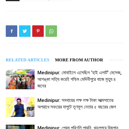
RELATED ARTICLES
MORE FROM AUTHOR
Medinipur: মোবাইলে এসেছিল ‘হাই এলার্ট’ মেসেজ,
আশঙ্কা সত্যি করেই পশ্চিম মেদিনীপুরে বাজে মৃত্যু ৪
জনের
Medinipur: সমবায়ের লক্ষ লক্ষ টাকা আত্মসাতের
অপরাধে সবংয়ের দাপুটে তৃণমূল নেতার ৫ বছরের জেল
Medinipur: প্রেম পরিণতি পায়নি, খড়্গপুরে বিষপান