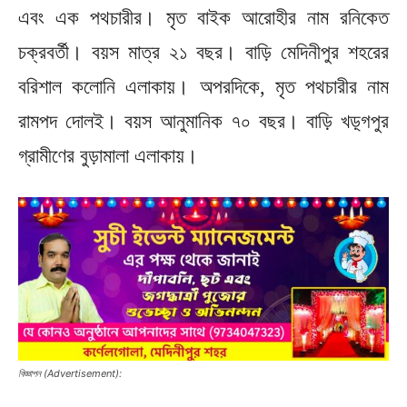
এবং এক পথচারীর। মৃত বাইক আরোহীর নাম রনিকেত
চক্রবর্তী। বয়স মাত্র ২১ বছর। বাড়ি মেদিনীপুর শহরের
বরিশাল কলোনি এলাকায়। অপরদিকে, মৃত পথচারীর নাম
রামপদ দোলই। বয়স আনুমানিক ৭০ বছর। বাড়ি খড়্গপুর
গ্রামীণের বুড়ামালা এলাকায়।
বিজ্ঞাপন (Advertisement):