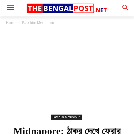
THE
BENGAL
POST
.N
E
T
Home
Paschim Medinipur
Paschim Medinipur
Midnapore: ঠাকুর দেখে ফেরার