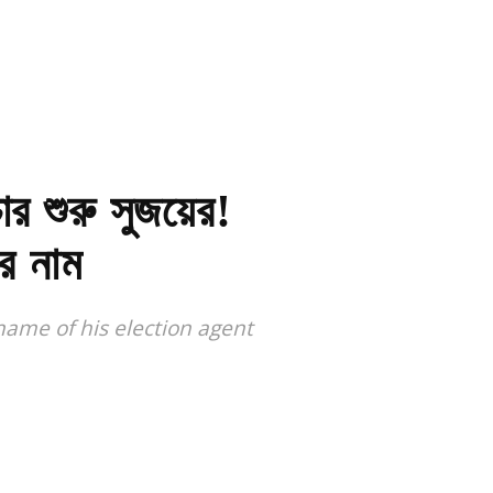
র শুরু সুজয়ের!
র নাম
name of his election agent