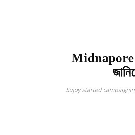
Midnapore: মন্
জানি
Sujoy started campaigning