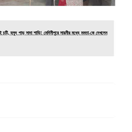
, হলুদ পাড় সাদা শাড়ি! মেদিনীপুরে সায়নীর মধ্যে মমতা-কে দেখলেন