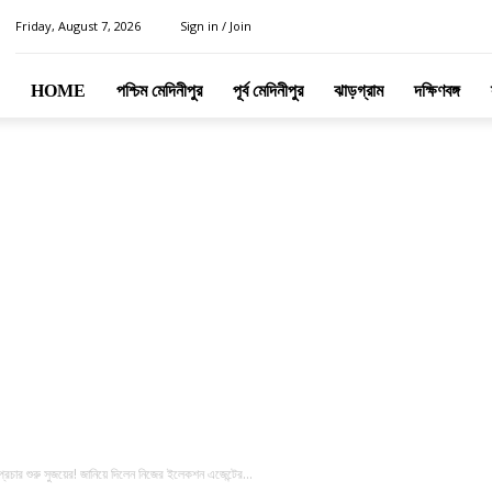
Friday, August 7, 2026
Sign in / Join
HOME
পশ্চিম মেদিনীপুর
পূর্ব মেদিনীপুর
ঝাড়গ্রাম
দক্ষিণবঙ্গ
রচার শুরু সুজয়ের! জানিয়ে দিলেন নিজের ইলেকশন এজেন্টের...