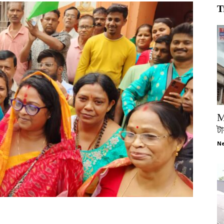
T
M
টা
Ne