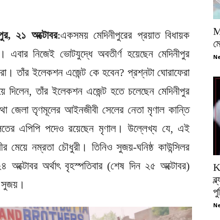
M
ীপুর, ২১ অক্টোবর
:একসময় মেদিনীপুরের প্রয়াত বিধায়ক
ম
ন। এবার নিজেই ভোটযুদ্ধে অবতীর্ণ হয়েছেন মেদিনীপুর
Ne
রা। তাঁর ইলেকশন এজেন্ট কে হবেন? প্রশ্নটা ঘোরাফেরা
ে দিলেন, তাঁর ইলেকশন এজেন্ট হতে চলেছেন মেদিনীপুর
 তথা জেলা তৃণমূলের আইনজীবী সেলের নেতা মৃণাল কান্তি
লতের এপিপি পদেও রয়েছেন মৃণাল। উল্লেখ্য যে, এই
ুরীর মেয়ে নম্রতা চৌধুরী। তিনিও সুজয়-ঘনিষ্ঠ কাউন্সিলর
 অক্টোবর অর্থাৎ বৃহস্পতিবার (শেষ দিন ২৫ অক্টোবর)
K
ব্
 সুজয়।
প
Ne