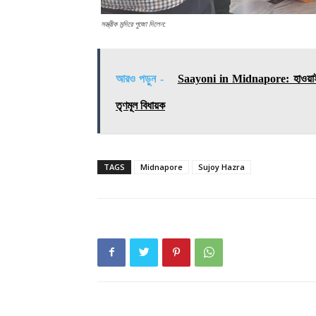
সস্ত্রীক মন্দিরে পুজো দিলেন:
আরও পড়ুন -
Saayoni in Midnapore: হাওয়াই চটি
তৃণমূল বিধায়ক
TAGS
Midnapore
Sujoy Hazra