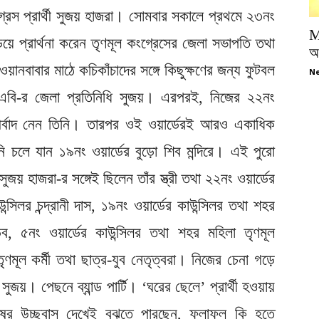
গ্রেস প্রার্থী সুজয় হাজরা। সোমবার সকালে প্রথমে ২৩নং
M
়িয়ে প্রার্থনা করেন তৃণমূল কংগ্রেসের জেলা সভাপতি তথা
অপ
ওয়ানবাবার মাঠে কচিকাঁচাদের সঙ্গে কিছুক্ষণের জন্য ফুটবল
Ne
িএবি-র জেলা প্রতিনিধি সুজয়। এরপরই, নিজের ২২নং
 আশীর্বাদ নেন তিনি। তারপর ওই ওয়ার্ডেরই আরও একাধিক
নি চলে যান ১৯নং ওয়ার্ডের বুড়ো শিব মন্দিরে। এই পুরো
সুজয় হাজরা-র সঙ্গেই ছিলেন তাঁর স্ত্রী তথা ২২নং ওয়ার্ডের
ন্সিলর চন্দ্রানী দাস, ১৯নং ওয়ার্ডের কাউন্সিলর তথা শহর
ডব, ৫নং ওয়ার্ডের কাউন্সিলর তথা শহর মহিলা তৃণমূল
ণমূল কর্মী তথা ছাত্র-যুব নেতৃত্বরা। নিজের চেনা গড়ে
য়। পেছনে ব্যান্ড পার্টি। ‘ঘরের ছেলে’ প্রার্থী হওয়ায়
ষের উচ্ছ্বাস দেখেই বুঝতে পারছেন, ফলাফল কি হতে