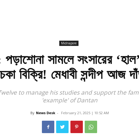
Midnapore
ড়াশোনা সামলে সংসারের ‘হাল
কা বিক্রি! মেধাবী সন্দীপ আজ দাঁত
 Twelve to manage his studies and support the fami
'example' of Dantan
By
News Desk
-
February 21, 2025 | 10:52 AM