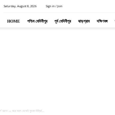
Saturday, August 8, 2026
Sign in / Join
HOME
পশ্চিম মেদিনীপুর
পূর্ব মেদিনীপুর
ঝাড়গ্রাম
দক্ষিণবঙ্গ
 ধরতে ১২ বছর বয়স থেকেই ফুচকা বিক্রি!...