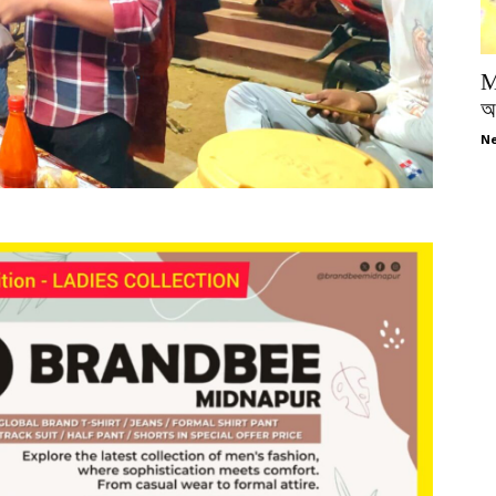
M
অপ
Ne