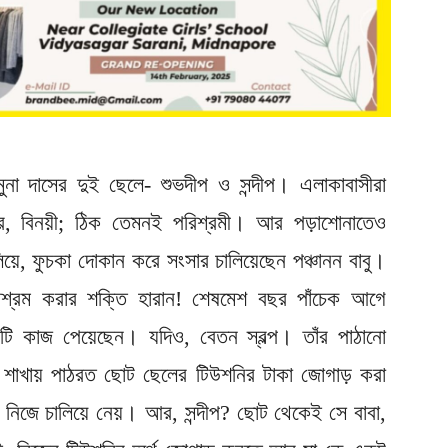
 যমুনা দাসের দুই ছেলে- শুভদীপ ও সন্দীপ। এলাকাবাসীরা
, বিনয়ী; ঠিক তেমনই পরিশ্রমী। আর পড়াশোনাতেও
িয়ে, ফুচকা দোকান করে সংসার চালিয়েছেন পঞ্চানন বাবু।
িশ্রম করার শক্তি হারান! শেষমেশ বছর পাঁচেক আগে
টি কাজ পেয়েছেন। যদিও, বেতন স্বল্প। তাঁর পাঠানো
ন শাখায় পাঠরত ছোট ছেলের টিউশনির টাকা জোগাড় করা
নিজে চালিয়ে নেয়। আর, সন্দীপ? ছোট থেকেই সে বাবা,