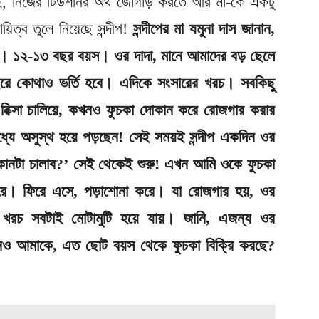
ই, নিজের টিউশনির অর্থ জোগাড় করতে আর মা-কে একটু
িত্ব তুলে নিয়েছে সন্দীপ!
সন্দীপের মা যমুনা দাস জানান,
তো। ১২-১৩ বছর বয়স। ওর দাদা, মানে আমাদের বড় ছেলে
ইরে কোথাও ভর্তি হবে। এদিকে সংসারের খরচ। সবকিছু
রিক্সা চালিয়ে, কখনও ফুচকা দোকান করে রোজগার করার
্যে অসুস্থ হয়ে পড়ছেন! সেই সময়ই সন্দীপ একদিন ওর
োকানটা চালাব?’ সেই থেকেই শুরু! এখন আমি ওকে ফুচকা
করে। ফিরে এসে, পড়াশোনা করে। যা রোজগার হয়, ওর
খরচ সবটাই মোটামুটি হয়ে যায়। জানি, এজন্য ওর
লেনও আমাকে, এত ছোট বয়স থেকে ফুচকা বিক্রি করছে?