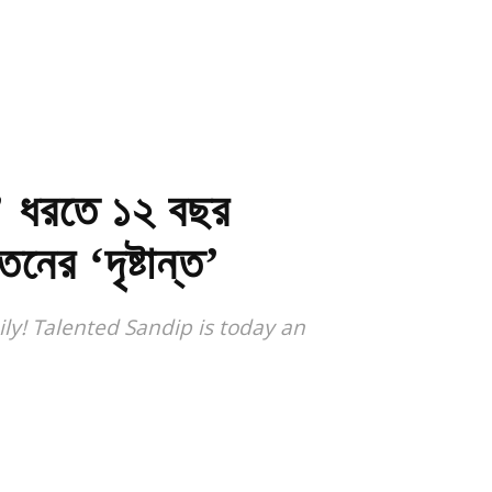
’ ধরতে ১২ বছর
নের ‘দৃষ্টান্ত’
ly! Talented Sandip is today an