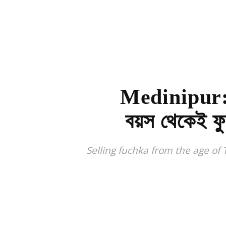
Medinipur: প
বয়স থেকেই ফুচ
Selling fuchka from the age of