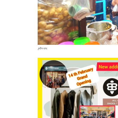
সন্দীপ দাস: