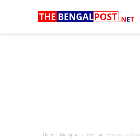
THE
BENGAL
POST
.N
E
T
Home
Midnapore
Medinipur: পড়াশোনা সামলে সংসারের ‘হাল’