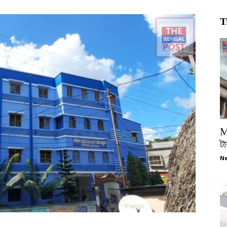
T
M
টা
Ne