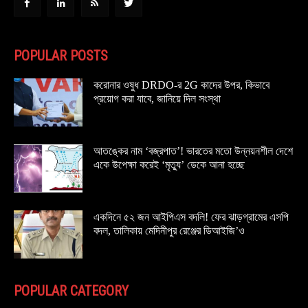
POPULAR POSTS
করোনার ওষুধ DRDO-র 2G কাদের উপর, কিভাবে
প্রয়োগ করা যাবে, জানিয়ে দিল সংস্থা
আতঙ্কের নাম ‘বজ্রপাত’! ভারতের মতো উন্নয়নশীল দেশে
একে উপেক্ষা করেই ‘মৃত্যু’ ডেকে আনা হচ্ছে
একদিনে ৫২ জন আইপিএস বদলি! ফের ঝাড়গ্রামের এসপি
বদল, তালিকায় মেদিনীপুর রেঞ্জের ডিআইজি’ও
POPULAR CATEGORY