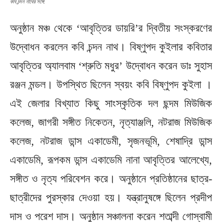
কবি চন্দন নাথের সঙ্গে:
অনুষ্ঠান মঞ্চ থেকে ‘আবৃত্তির ডায়রি’র দ্বিতীয় সংস্করণের
উদ্বোধন করলেন কবি চন্দন নাথ। বিষ্ণুপদ কুইলার কবিতার
আবৃত্তির অ্যালবাম ‘শ্রুতি মধুর’ উদ্বোধন করেন ডাঃ সুহাস
রঞ্জন মন্ডল। উপস্থিত ছিলেন স্বয়ং কবি বিষ্ণুপদ কুইলা ।
এই জেলার বিখ্যাত কিছু সাংস্কৃতিক দল ছন্দম মিউজিক
কলেজ, জাগরী সঙ্গীত নিকেতন, নৃত্যাঞ্জলি, নটরাজ মিউজিক
কলেজ, নটরাজ ডান্স একাডেমী, সৃজনভূমি, শেষাদ্রি ডান্স
একাডেমি, রূপকম ডান্স একাডেমি নানা আবৃত্তির আলেখ্যে,
সঙ্গীত ও নৃত্য পরিবেশন করে। অনুষ্ঠানে প্রতিষ্ঠানের ছাত্র-
ছাত্রীদের পুরস্কার দেওয়া হয়। যন্ত্রানুষঙ্গে ছিলেন প্রদীপ
দাস ও পরেশ দাস। অনুষ্ঠান সঞ্চালনা করেন শতাব্দী গোস্বামী