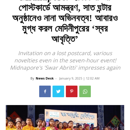
পোস্টকার্ডে আমন্ত্রণ, সাত ঘন্টার
অনুষ্ঠানেও নানা অভিনবত্ব! আবারও
মুগ্ধ করল মেদিনীপুরের ‘স্বর
আবৃত্তি’
Invitation on a lost postcard, various
novelties even in the seven-hour event!
Midnapore's 'Swar Abritti' impresses again
By
News Desk
-
January 9, 2025 | 12:02 AM