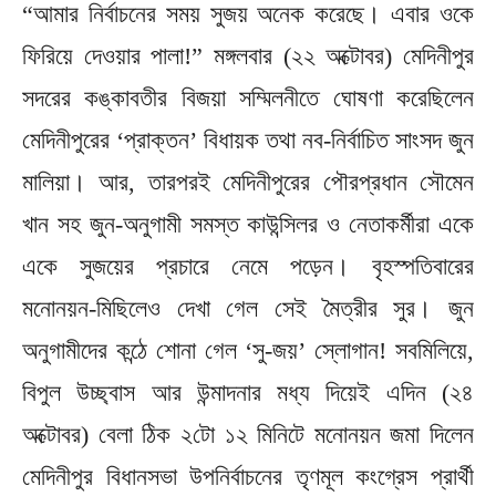
“আমার নির্বাচনের সময় সুজয় অনেক করেছে। এবার ওকে
ফিরিয়ে দেওয়ার পালা!” মঙ্গলবার (২২ অক্টোবর) মেদিনীপুর
সদরের কঙ্কাবতীর বিজয়া সম্মিলনীতে ঘোষণা করেছিলেন
মেদিনীপুরের ‘প্রাক্তন’ বিধায়ক তথা নব-নির্বাচিত সাংসদ জুন
মালিয়া। আর, তারপরই মেদিনীপুরের পৌরপ্রধান সৌমেন
খান সহ জুন-অনুগামী সমস্ত কাউন্সিলর ও নেতাকর্মীরা একে
একে সুজয়ের প্রচারে নেমে পড়েন। বৃহস্পতিবারের
মনোনয়ন-মিছিলেও দেখা গেল সেই মৈত্রীর সুর। জুন
অনুগামীদের কন্ঠে শোনা গেল ‘সু-জয়’ স্লোগান! সবমিলিয়ে,
বিপুল উচ্ছ্বাস আর উন্মাদনার মধ্য দিয়েই এদিন (২৪
অক্টোবর) বেলা ঠিক ২টো ১২ মিনিটে মনোনয়ন জমা দিলেন
মেদিনীপুর বিধানসভা উপনির্বাচনের তৃণমূল কংগ্রেস প্রার্থী