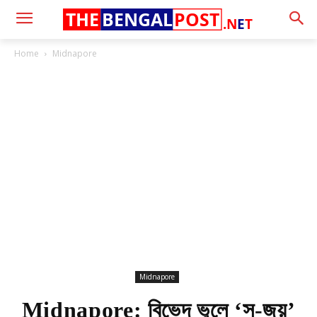
THE
BENGAL
POST
.N
E
T
Home
Midnapore
Midnapore
Midnapore: বিভেদ ভুলে ‘সু-জয়’