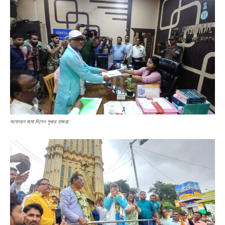
মনোনয়ন জমা দিলেন সুজয় হাজরা: