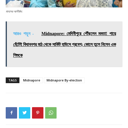
মানসের আশীর্বাদ:
আরও পড়ুন -
Midnapore: মেদিনীপুরে পৌঁছলেন মমতা! পায়ে
হেঁটেই বিধাননগর মাঠ থেকে সার্কিট হাউসে প্রবেশ; কোলে তুলে নিলেন এক
শিশুকে
TAGS
Midnapore
Midnapore By-election