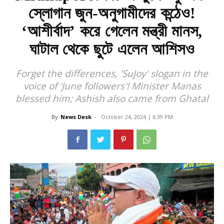
স্লোগান জুন-অনুগামীদের কন্ঠেও!
‘আশীর্বাদ’ করে গেলেন মন্ত্রী মানস,
ঘাটাল থেকে ছুটে এলেন আশিসও
Forget the differences, 'SuJoy' slogan in the
voice of 'June followers'! Minister Manas
blessed him; Ashish also came from Ghatal
By
News Desk
-
October 24, 2024 | 6:39 PM