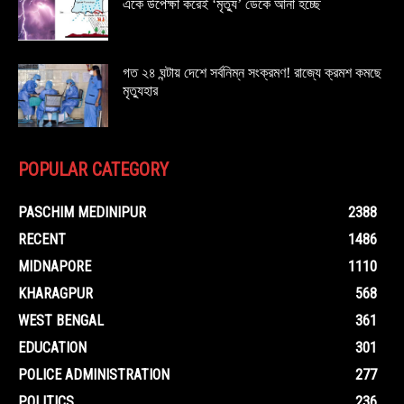
একে উপেক্ষা করেই ‘মৃত্যু’ ডেকে আনা হচ্ছে
গত ২৪ ঘন্টায় দেশে সর্বনিম্ন সংক্রমণ! রাজ্যে ক্রমশ কমছে
মৃত্যুহার
POPULAR CATEGORY
PASCHIM MEDINIPUR
2388
RECENT
1486
MIDNAPORE
1110
KHARAGPUR
568
WEST BENGAL
361
EDUCATION
301
POLICE ADMINISTRATION
277
POLITICS
236