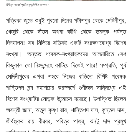
বিভিন্ন শতবর্ষ প্রাচীন পান্ডুলিপি’র সংকলন :
পত্রিকা জুড়ে শুধুই পুরনো দিনের পটাশপুর থেকে মেদিনীপুর,
খেজুরি থেকে দাঁতন অথবা কাঁথি থেকে তমলুক পর্যন্ত
দিনযাপন! সব মিলিয়ে সত্যিই একটি সংরক্ষণযোগ্য বিশেষ
সংখ্যা। অন্তত গবেষক-সংগ্রাহকদের আলমারিতে বেশ
কিছুকাল তো নিঃসন্দেহে কাটিয়ে দিতেই পারে! সম্প্রতি, পূর্ব
মেদিনীপুরের এগরা শহরে নিজের বাড়িতে বিশিষ্ট গবেষক
শান্তিপদ নন্দ মহাশয়ের করস্পর্শে গুণীজন সান্নিধ্যে এই
বিশেষ সংখ্যাটির মোড়ক উন্মোচন হয়েছে। উপস্থিত ছিলেন
অবন্তী জানা, অতুল কৃষ্ণ রায়, শান্তিপদ দাস, কুন্তল দাস,
তীর্থঙ্কর রায় বীরবর, পবিত্র পাত্র, ঝনটু দাস প্রমুখ