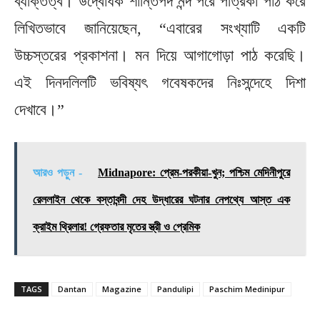
ব্যক্তিত্ব। উদ্বোধক শান্তিপদ নন্দ পরে পত্রিকা পাঠ করে
লিখিতভাবে জানিয়েছেন, “এবারের সংখ্যাটি একটি
উচ্চস্তরের প্রকাশনা। মন দিয়ে আগাগোড়া পাঠ করেছি।
এই দিনদলিলটি ভবিষ্যৎ গবেষকদের নিঃসন্দেহে দিশা
দেখাবে।”
আরও পড়ুন -
Midnapore: প্রেম-পরকীয়া-খুন; পশ্চিম মেদিনীপুরে
রেললাইন থেকে বস্তাবন্দী দেহ উদ্ধারের ঘটনার নেপথ্যে আস্ত এক
ক্রাইম থ্রিলার! গ্রেফতার মৃতের স্ত্রী ও প্রেমিক
TAGS
Dantan
Magazine
Pandulipi
Paschim Medinipur