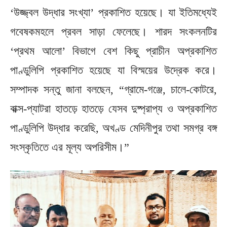
‘উজ্জ্বল উদ্ধার সংখ্যা’ প্রকাশিত হয়েছে। যা ইতিমধ্যেই
গবেষকমহলে প্রবল সাড়া ফেলেছে। শারদ সংকলনটির
‘প্রথম আলো’ বিভাগে বেশ কিছু প্রাচীন অপ্রকাশিত
পাণ্ডুলিপি প্রকাশিত হয়েছে যা বিস্ময়ের উদ্রেক করে।
সম্পাদক সন্তু জানা বলছেন, “গ্রামে-গঞ্জে, চালে-কোটরে,
বাক্স-প্যাটরা হাতড়ে হাতড়ে যেসব দুষ্প্রাপ্য ও অপ্রকাশিত
পাণ্ডুলিপি উদ্ধার করেছি, অখণ্ড মেদিনীপুর তথা সমগ্র বঙ্গ
সংস্কৃতিতে এর মূল্য অপরিসীম।”