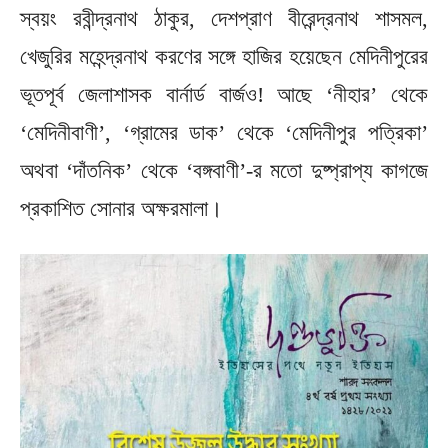
স্বয়ং রবীন্দ্রনাথ ঠাকুর, দেশপ্রাণ বীরেন্দ্রনাথ শাসমল,
খেজুরির মহেন্দ্রনাথ করণের সঙ্গে হাজির হয়েছেন মেদিনীপুরের
ভূতপূর্ব জেলাশাসক বার্নার্ড বার্জও! আছে ‘নীহার’ থেকে
‘মেদিনীবাণী’, ‘গ্রামের ডাক’ থেকে ‘মেদিনীপুর পত্রিকা’
অথবা ‘দাঁতনিক’ থেকে ‘বঙ্গবাণী’-র মতো দুষ্প্রাপ্য কাগজে
প্রকাশিত সোনার অক্ষরমালা।