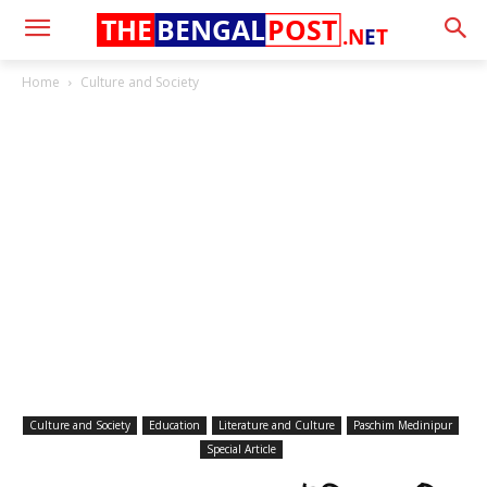
THE
BENGAL
POST
.N
E
T
Home
Culture and Society
Culture and Society
Education
Literature and Culture
Paschim Medinipur
Special Article