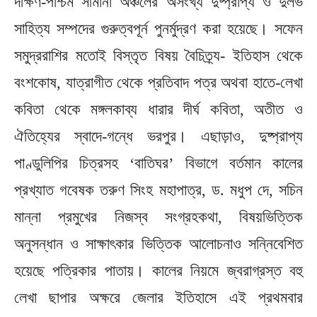
দক্ষিণ-পশ্চিম সীমানা অঞ্চলের অসংখ্য দুষ্প্রাপ্য ও দুর্লভ
সাহিত্য সম্পদের গুরুত্বপূর্ন পুনর্মুদ্রণ করা হয়েছে। সফেন
সমুদ্ররাশির মতোই বিস্তৃত বিষয় বৈচিত্র্য- ইতিহাস থেকে
বংশকোষ, যাত্রাগীত থেকে প্রতিবাদ পত্র অথবা হাতে-লেখা
কবিতা থেকে মঙ্গলকাব্য ধারার দীর্ঘ কবিতা, অতীত ও
ঐতিহ্যের স্বাদে-গন্ধে ভরপুর। এছাড়াও, দুষ্প্রাপ্য
পাণ্ডুলিপির চিত্রসহ ‘বাতিঘর’ বিভাগে বর্তমান কালের
প্রখ্যাত গবেষক তরুণ সিংহ মহাপাত্র, ড. মধুপ দে, সচিন
মান্না প্রমুখের নিজস্ব সংগ্রহকথা, বিষয়ভিত্তিক
অনুসন্ধান ও সাক্ষাৎকার ভিত্তিক আলোচনাও সন্নিবেশিত
হয়েছে পত্রিকার পাতায়। কালের নিয়মে জ্বরাগ্রস্ত বহু
লেখা ছাপার অক্ষরে জেলার ইতিহাসে এই প্রথমবার