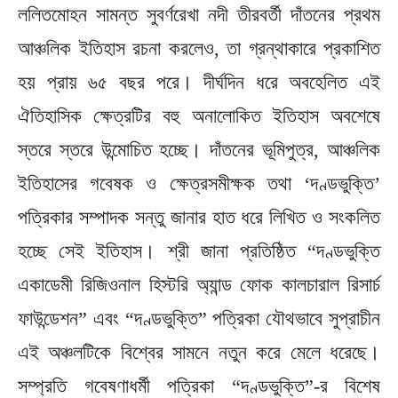
ললিতমোহন সামন্ত সুবর্ণরেখা নদী তীরবর্তী দাঁতনের প্রথম
আঞ্চলিক ইতিহাস রচনা করলেও, তা গ্রন্থাকারে প্রকাশিত
হয় প্রায় ৬৫ বছর পরে। দীর্ঘদিন ধরে অবহেলিত এই
ঐতিহাসিক ক্ষেত্রটির বহু অনালোকিত ইতিহাস অবশেষে
স্তরে স্তরে উন্মোচিত হচ্ছে। দাঁতনের ভূমিপুত্র, আঞ্চলিক
ইতিহাসের গবেষক ও ক্ষেত্রসমীক্ষক তথা ‘দণ্ডভুক্তি’
পত্রিকার সম্পাদক সন্তু জানার হাত ধরে লিখিত ও সংকলিত
হচ্ছে সেই ইতিহাস। শ্রী জানা প্রতিষ্ঠিত “দণ্ডভুক্তি
একাডেমী রিজিওনাল হিস্টরি অ্যান্ড ফোক কালচারাল রিসার্চ
ফাউন্ডেশন” এবং “দণ্ডভুক্তি” পত্রিকা যৌথভাবে সুপ্রাচীন
এই অঞ্চলটিকে বিশ্বের সামনে নতুন করে মেলে ধরেছে।
সম্প্রতি গবেষণাধর্মী পত্রিকা “দণ্ডভুক্তি”-র বিশেষ