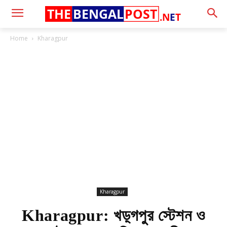
THE
BENGAL
POST
.N
E
T
Home
Kharagpur
Kharagpur
Kharagpur: খড়্গপুর স্টেশন ও