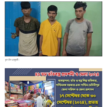
ধৃত তিন দুষ্কৃতী :