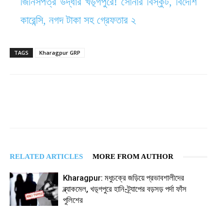
জিনিসপত্র উদ্ধার খড়্গপুরে! সোনার বিস্কুট, বিদেশি
কারেন্সি, নগদ টাকা সহ গ্রেফতার ২
TAGS
Kharagpur GRP
RELATED ARTICLES
MORE FROM AUTHOR
Kharagpur: মধুচক্রে জড়িয়ে প্রভাবশালীদের
ব্ল্যাকমেল, খড়্গপুরে হানি-ট্র্যাপের বড়সড় পর্দা ফাঁস
পুলিশের