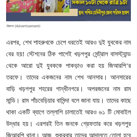
বিজ্ঞাপন (Advertisement):
এরপর, শেখ শাহরুখকে চেপে ধরতেই আরও দুই যুবকের নাম
বের হয়! স্টেশনের ঠিক পাশেই খড়গপুর সেন্ট্রাল বাসস্ট্যান্ড
থেকে আরো দুই যুবককে পাকড়াও করা হয় জিআরপি’র
তরফে। তাদের একজনের নাম শেখ আনসার। আনসারের
বাড়ি খড়গপুর শহরের গান্ধীনগরে। অপরজনের নাম রাম
মান্ডি। রাম পাঁচবেড়িয়ার বাসিন্দা বলে জানা যায়। তাদের কাছে
থাকা একটি ব্যাগে তল্লাশি চালাতেই আরও ৬১ টি মোবাইল
উদ্ধার হয়। এরপরই তিন জনকে গ্রেফতার করে খড়গপুর
জিআরপি থানা। আজ, শুক্রবার তাদের আদালতে তোলা হবে