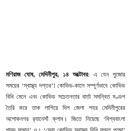
মণিরাজ ঘোষ, মেদিনীপুর, ১৪ অক্টোবর
: এ যেন পুজোর
সময়ের ‘স্বাস্থ্য দপ্তর’! কোভিড-কালে সম্পূর্ণভাবে কোভিড
বিধি মেনে এবং কোভিড সচেতনতার বার্তা সমন্বিত মণ্ডপ
তৈরি করে তাক লাগিয়ে দিল জেলা শহর মেদিনীপুরের
অশোকনগর র‍্যানেসাঁ ক্লাব। জিতে নিয়েছে ‘বিশ্ববাংলা
শারদ সম্মান’ ও। ‘সেরা কোভিড স্বাস্থ্য বিধি সম্মত পুজো’