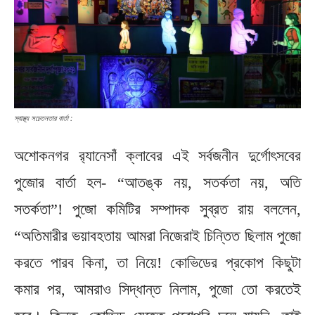
স্বাস্থ্য সচেতনতার বার্তা :
অশোকনগর র‍্যানেসাঁ ক্লাবের এই সর্বজনীন দুর্গোৎসবের
পুজোর বার্তা হল- “আতঙ্ক নয়, সতর্কতা নয়, অতি
সতর্কতা”! পুজো কমিটির সম্পাদক সুব্রত রায় বললেন,
“অতিমারীর ভয়াবহতায় আমরা নিজেরাই চিন্তিত ছিলাম পুজো
করতে পারব কিনা, তা নিয়ে! কোভিডের প্রকোপ কিছুটা
কমার পর, আমরাও সিদ্ধান্ত নিলাম, পুজো তো করতেই