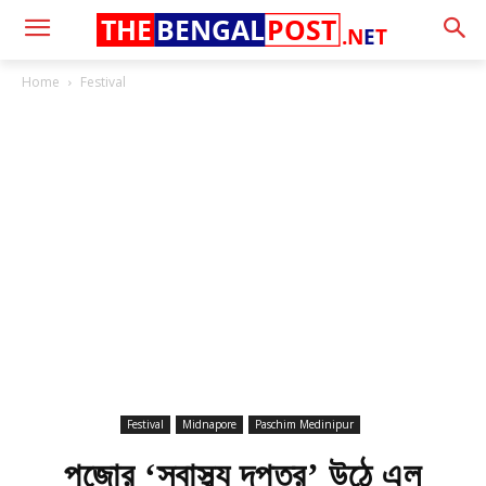
THE
BENGAL
POST
.N
E
T
Home
Festival
Festival
Midnapore
Paschim Medinipur
পুজোর ‘স্বাস্থ্য দপ্তর’ উঠে এল