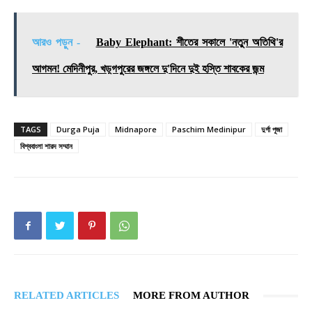
আরও পড়ুন -
Baby Elephant: শীতের সকালে 'নতুন অতিথি'র
আগমন! মেদিনীপুর, খড়্গপুরের জঙ্গলে দু'দিনে দুই হস্তি শাবকের জন্ম
TAGS
Durga Puja
Midnapore
Paschim Medinipur
দুর্গা পূজা
বিশ্ববাংলা শারদ সম্মান
RELATED ARTICLES
MORE FROM AUTHOR