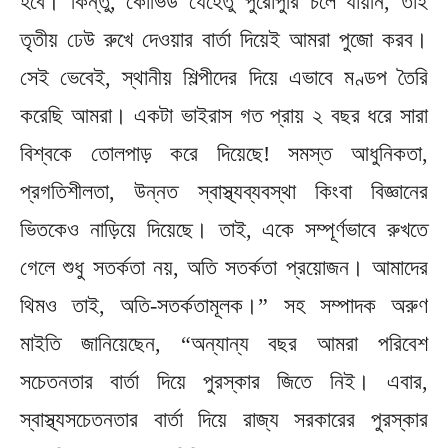
হবে। কিন্তু, কোভিড যেহেতু পুরোপুরি চলে যায়নি, তাই
তৃতীয় ঢেউ রুখে দেওয়ার বার্তা দিয়েই আমরা পুজো করব।
সেই ভেবেই, স্থানীয় শিল্পীদের দিয়ে এভাবে মণ্ডপ তৈরি
করেছি আমরা। একটা ভাইরাস গত প্রায় ২ বছর ধরে সারা
বিশ্বকে তোলপাড় করে দিয়েছে! সমস্ত আধুনিকতা,
প্রগতিশীলতা, উন্নত স্বাস্থ্যব্যবস্থা কিংবা বিজ্ঞানের
ভিতকেও নাড়িয়ে দিয়েছে। তাই, একে সম্পূর্ণভাবে রুখতে
গেলে শুধু সতর্কতা নয়, অতি সতর্কতা প্রয়োজন। আমাদের
থিমও তাই, অতি-সতর্কতামূলক।” সহ সম্পাদক অরুণ
মাইতি জানিয়েছেন, “অন্যান্য বছর আমরা পরিবেশ
সচেতনতার বার্তা দিয়ে পুরস্কার জিতে নিই। এবার,
স্বাস্থ্যসচেতনতার বার্তা দিয়ে রাজ্য সরকারের পুরস্কার