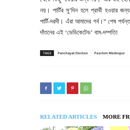
নয়। পার্টির সু’দিন হলে প্রার্থী হওয়ার জ
পার্টি-দরদী। এঁরা আমাদের গর্ব।” শেষ পর্যন
দাঁতনের এই ‘ডেডিকেটেড’ বাম-দম্পতি!
TAGS
Panchayat Election
Paschim Medinipur
RELATED ARTICLES
MORE F