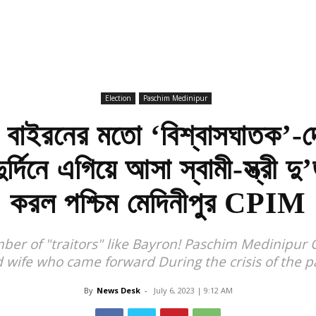
Election
Paschim Medinipur
ইরনের মতো ‘বিশ্বাসঘাতক’-দে
র্দিনে এগিয়ে আসা স্বামী-স্ত্রী দু
করল পশ্চিম মেদিনীপুর CPIM
umber of "traitors" like Bayron! Paschim Medinipu
 wife who came forward During the crisis of the p
By
News Desk
-
July 6, 2023 | 9:12 AM