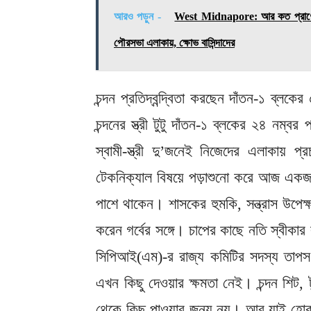
আরও পড়ুন -
West Midnapore: আর কত প্রাণের বিনি
পৌরসভা এলাকায়, ক্ষোভ বাসিন্দাদের
চন্দন প্রতিদ্বন্দ্বিতা করছেন দাঁতন-১ ব্লক
চন্দনের স্ত্রী টুটু দাঁতন-১ ব্লকের ২৪ নম্
স্বামী-স্ত্রী দু’জনেই নিজেদের এলাকায় প
টেকনিক্যাল বিষয়ে পড়াশুনো করে আজ একজন 
পাশে থাকেন। শাসকের হুমকি, সন্ত্রাস উপেক্
করেন গর্বের সঙ্গে। চাপের কাছে নতি স্বীকা
সিপিআই(এম)-র রাজ্য কমিটির সদস্য তাপস সিন
এখন কিছু দেওয়ার ক্ষমতা নেই। চন্দন শিট, ট
থেকে কিছু পাওয়ার জন্য নয়। আর যাই হোক দল