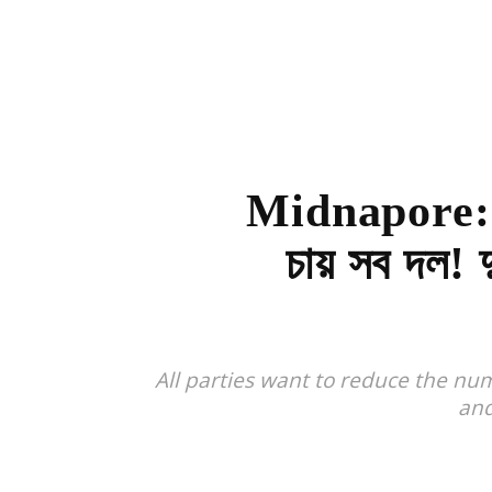
Midnapore: বা
চায় সব দল! দু
All parties want to reduce the n
and