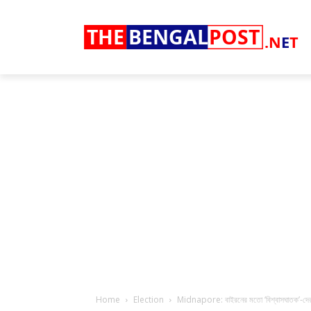
THE
BENGAL
POST
.N
E
T
Home
Election
Midnapore: বাইরনের মতো ‘বিশ্বাসঘাতক’-দের সংখ