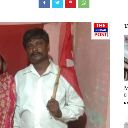
T
M
টা
Ne