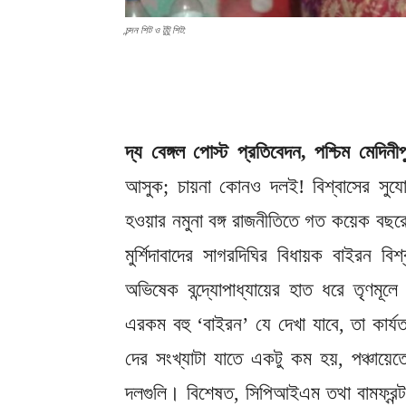
চন্দন শিট ও টুটু শিট:
দ্য বেঙ্গল পোস্ট প্রতিবেদন, পশ্চিম মেদিনী
আসুক; চায়না কোনও দলই! বিশ্বাসের সুযোগ 
হওয়ার নমুনা বঙ্গ রাজনীতিতে গত কয়েক বছরে
মুর্শিদাবাদের সাগরদিঘির বিধায়ক বাইরন বি
অভিষেক বন্দ্যোপাধ্যায়ের হাত ধরে তৃণম
এরকম বহু ‘বাইরন’ যে দেখা যাবে, তা কার্য
দের সংখ্যাটা যাতে একটু কম হয়, পঞ্চায়েতের
দলগুলি। বিশেষত, সিপিআইএম তথা বামফ্রন্ট। দ