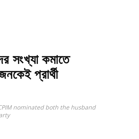
র সংখ্যা কমাতে
’জনকেই প্রার্থী
r CPIM nominated both the husband
arty