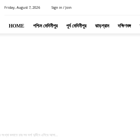
Friday, August 7, 2026
Sign in / Join
HOME
পশ্চিম মেদিনীপুর
পূর্ব মেদিনীপুর
ঝাড়গ্রাম
দক্ষিণবঙ্গ
্যা কমাতে চায় সব দল! দুর্দিনে এগিয়ে আসা...