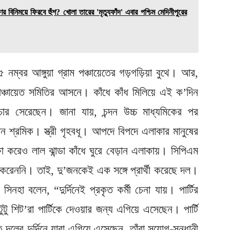
ময়ে ফিরবে হুঁশ? খোলা তারের 'মৃত্যুফাঁদ' এবার পশ্চিম মেদিনীপুরের
ের ৫ নম্বর আঙ্গুয়া গ্রাম পঞ্চায়েতের গড়গড়িয়া বুথে। আর,
বর পঞ্চায়েত সমিতির আসনে। কাঁধে কাঁধ মিলিয়ে এই ক’দিন
্রচার সেরেছেন। জানা যায়, চন্দন উচ্চ মাধ্যমিকের পর
শ্রমিক। স্ত্রী গৃহবধূ। আপদে বিপদে এলাকার মানুষের
ষা করেও লাল ঝান্ডা কাঁধে ঘুরে বেড়ান এলাকায়। সিপিএম
র করেননি। তাই, দু’জনকেই এক সঙ্গে প্রার্থী করেছে দল।
হা বলেন, “দুর্দিনেই প্রকৃত কর্মী চেনা যায়। পার্টির
ুটু শিট’রা পার্টিকে দেওয়ার জন্য এগিয়ে এসেছেন। পার্টি
ের দুর্দিনে যারা এগিয়ে এসেছেন, তাঁরা সুযোগ-সন্ধানী