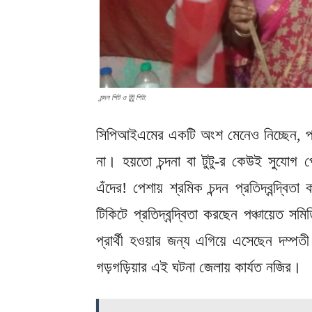
চন্দন শিট ও টুটু শিট:
সিপিআইএমের একটি অংশ মেনেও নিচ্ছেন, পার
না। হয়তো চন্দনা বা টুটু-র কেউই সুযোগ পে
এঁদের! পেশায় শ্রমিক চন্দন প্রতিদ্বন্দ্বি
টিকিটে প্রতিদ্বন্দ্বিতা করছেন পঞ্চায়েত স
প্রার্থী হওয়ার জন্য এগিয়ে এসেছেন দম্পতী।
গড়গড়িয়ার এই ঘটনা জেলায় কার্যত নজির।