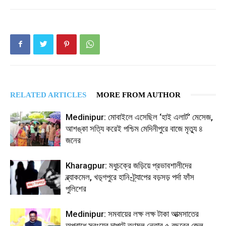
RELATED ARTICLES
MORE FROM AUTHOR
Medinipur: মোবাইলে এসেছিল ‘হাই এলার্ট’ মেসেজ,
আশঙ্কা সত্যি করেই পশ্চিম মেদিনীপুরে বাজে মৃত্যু ৪
জনের
Kharagpur: মধুচক্রে জড়িয়ে প্রভাবশালীদের
ব্ল্যাকমেল, খড়্গপুরে হানি-ট্র্যাপের বড়সড় পর্দা ফাঁস
পুলিশের
Medinipur: সমবায়ের লক্ষ লক্ষ টাকা আত্মসাতের
অপরাধে সবংয়ের দাপুটে তৃণমূল নেতার ৫ বছরের জেল