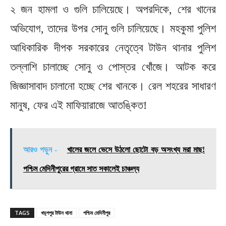
২ জন হামলা ও গুলি চালিয়েছে। অপরদিকে, শের খানের
অভিযোগ, তাদের উপর সোনু গুলি চালিয়েছে। মহকুমা পুলিশ
আধিকারিক দীপক সরকারের নেতৃত্বে টাউন থানার পুলিশ
তল্লাশি চালাচ্ছে সোনু ও পোস্তর খোঁজে। আটক করে
জিজ্ঞাসাবাদ চালানো হচ্ছে শের খানকে। রেল শহরের সাধারণ
মানুষ, ফের এই মাফিয়ারাজে আতঙ্কিত!
আরও পড়ুন -
খালের জলে ভেসে উঠলো ছোটো বড় অসংখ্য মরা মাছ!
পশ্চিম মেদিনীপুরের গ্রামে সাত সকালেই চাঞ্চল্য
TAGS
খড়্গপুর টাউন থানা
পশ্চিম মেদিনীপুর