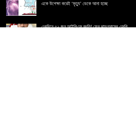
একে উপেক্ষা করেই ‘মৃত্যু’ ডেকে আনা হচ্ছে
একদিনে ৫২ জন আইপিএস বদলি! ফের ঝাড়গ্রামের এসপি
বদল, তালিকায় মেদিনীপুর রেঞ্জের ডিআইজি’ও
POPULAR CATEGORY
PASCHIM MEDINIPUR
2388
RECENT
1486
MIDNAPORE
1110
KHARAGPUR
568
WEST BENGAL
361
EDUCATION
301
POLICE ADMINISTRATION
277