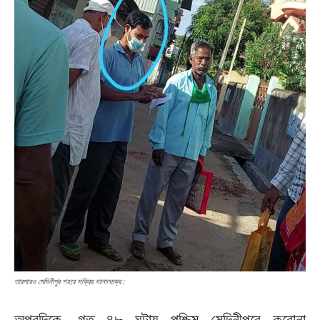
তারপরেও মেদিনীপুর শহরে সক্রিয় দালালচক্র :
অপরদিকে, গত ৪৮ ঘন্টায় পশ্চিম মেদিনীপুরে করোনা