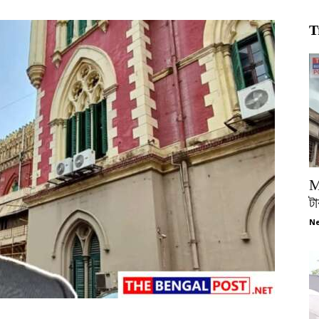
T
M
টা
Ne