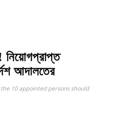
! নিয়োগপ্রাপ্ত
্দেশ আদালতের
f the 10 appointed persons should