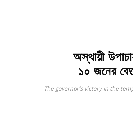
অস্থায়ী উপাচা
১০ জনের বেত
The governor's victory in the te