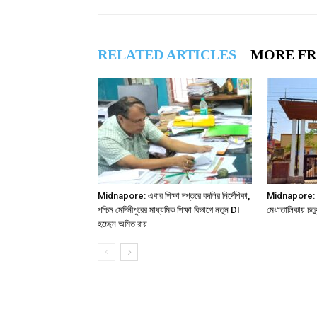
RELATED ARTICLES
MORE F
Midnapore: এবার শিক্ষা দপ্তরে বদলির নির্দেশিকা,
Midnapore: বাব
পশ্চিম মেদিনীপুরের মাধ্যমিক শিক্ষা বিভাগে নতুন DI
মেধাতালিকায় চতুর
হচ্ছেন অমিত রায়