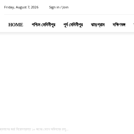
Friday, August 7, 2026
Sign in / Join
HOME
পশ্চিম মেদিনীপুর
পূর্ব মেদিনীপুর
ঝাড়গ্রাম
দক্ষিণবঙ্গ
 রাজ্যপালের জয়! নিয়োগপ্রাপ্ত ১০ জনের বেতন অবিলম্বে চালু...