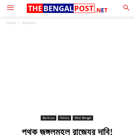
THE
BENGAL
POST
.N
E
T
Home
Bankura
Bankura
Politics
West Bengal
পৃথক জঙ্গলমহল রাজ্যের দাবি!