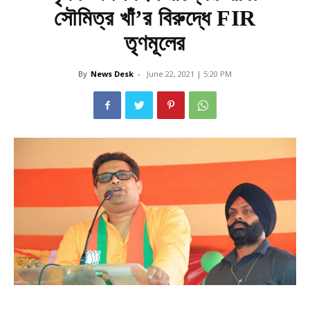
সৌমিত্র খাঁ’র বিরুদ্ধে FIR
তৃণমূলের
By
News Desk
-
June 22, 2021 | 5:20 PM