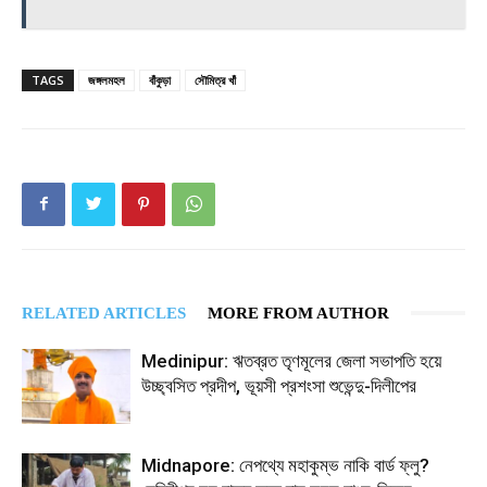
TAGS
জঙ্গলমহল
বাঁকুড়া
সৌমিত্র খাঁ
RELATED ARTICLES
MORE FROM AUTHOR
Medinipur: ঋতব্রত তৃণমূলের জেলা সভাপতি হয়ে
উচ্ছ্বসিত প্রদীপ, ভূয়সী প্রশংসা শুভেন্দু-দিলীপের
Midnapore: নেপথ্যে মহাকুম্ভ নাকি বার্ড ফ্লু?