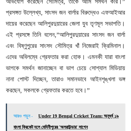
অভিযোগ করেছেন সৌমিত্র, তাকে আমি সমর্থন করি।”
প্রসঙ্গত উল্লেখ্য, সাংসদ জন বার্লার বিরুদ্ধেও এফআইআর
দায়ের করেছেন আলিপুরদুয়ারের জেলা যুব তৃণমূল সভাপতি।
এই প্রসঙ্গে তিনি বলেন,”আলিপুরদুয়ারের সাংসদ জন বার্লা
এবং বিষ্ণুপুরের সাংসদ সৌমিত্র খাঁ নিজেরাই ক্রিমিনাল।
এদের অবিলম্বে গ্রেফতার করা হোক। এমনকী যারা বাংলা
ভাগকে সমর্থন জানাচ্ছেন বা ভাগ চেয়ে সোশ্যাল মিডিয়ায়
নানা পোস্ট দিচ্ছেন, তারাও সমানভাবে আইনশৃঙ্খলা ভঙ্গ
করছেন, সকলকে গ্রেফতার করতে হবে।”
আরও পড়ুন -
Under 19 Bengal Cricket Team: অনূর্ধ্ব ১৯
বাংলা ক্রিকেট দলে মেদিনীপুরের 'অলরাউন্ডার' সাগেন