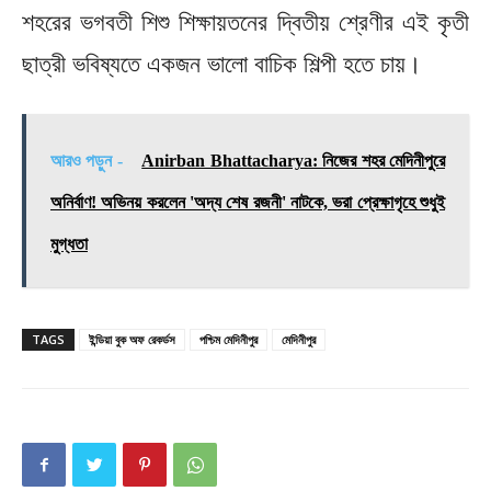
শহরের ভগবতী শিশু শিক্ষায়তনের দ্বিতীয় শ্রেণীর এই কৃতী
ছাত্রী ভবিষ্যতে একজন ভালো বাচিক শিল্পী হতে চায়।
আরও পড়ুন -
Anirban Bhattacharya: নিজের শহর মেদিনীপুরে
অনির্বাণ! অভিনয় করলেন 'অদ্য শেষ রজনী' নাটকে, ভরা প্রেক্ষাগৃহে শুধুই
মুগ্ধতা
TAGS
ইন্ডিয়া বুক অফ রেকর্ডস
পশ্চিম মেদিনীপুর
মেদিনীপুর