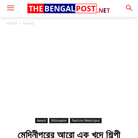
THE
BENGAL
POST
.N
E
T
Home
Award
Award
Midnapore
Paschim Medinipur
মেদিনীপুরের আরো এক খুদে শিল্পী