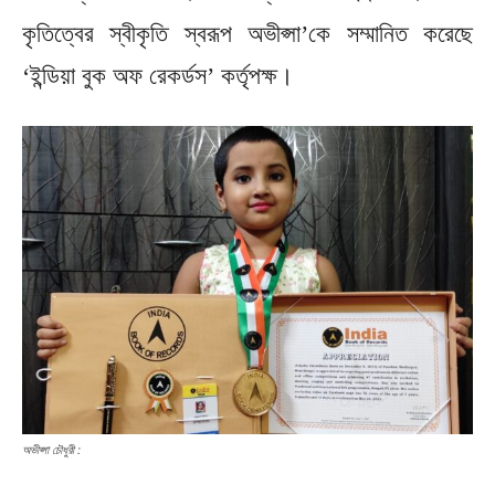
কৃতিত্বের স্বীকৃতি স্বরূপ অভীপ্সা’কে সম্মানিত করেছে
‘ইন্ডিয়া বুক অফ রেকর্ডস’ কর্তৃপক্ষ।
অভীপ্সা চৌধুরী :