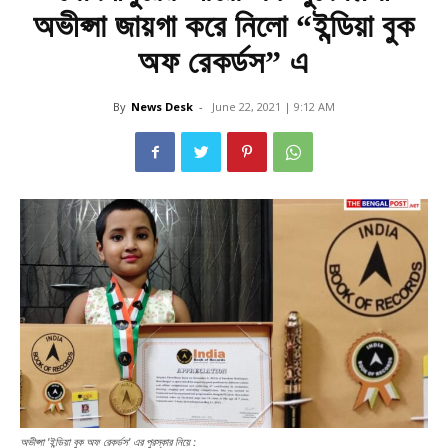
অভীপ্সা জায়গা করে নিলো “ইন্ডিয়া বুক
অফ রেকর্ডস” এ
By
News Desk
-
June 22, 2021 | 9:12 AM
অভীপ্সা 'ইন্ডিয়া বুক অফ রেকর্ডস' এর পুরস্কার নিয়ে :