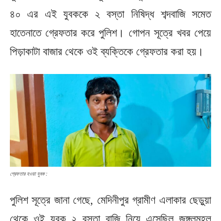
৪০ এর এই যুবককে ২ বস্তা নিষিদ্ধ শব্দবাজি সমেত
হাতেনাতে গ্রেফতার করে পুলিশ। গোপন সূত্রে খবর পেয়ে
পিড়াকাটা বাজার থেকে ওই ব্যক্তিকে গ্রেফতার করা হয়।
গ্রেফতার হওয়া যুবক :
পুলিশ সূত্রে জানা গেছে, মেদিনীপুর গ্রামীণ এলাকার ছেড়ুয়া
থেকে ওই যুবক ২ বস্তা বাজি নিয়ে এসেছিল জঙ্গলমহল