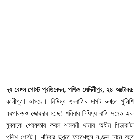
দ্য বেঙ্গল পোস্ট প্রতিবেদন, পশ্চিম মেদিনীপুর, ২৪ অক্টোবর
:
কালীপূজা আসছে। নিষিদ্ধ শব্দবাজির দাপট রুখতে পুলিশি
ধরপাকড়ও জোরদার হচ্ছে! শনিবার নিষিদ্ধ বাজি সমেত এক
যুবককে গ্রেফতার করল শালবনী থানার অধীন পিড়াকাটা
পুলিশ পোস্ট। শনিবার দুপুরে ফারেশতুল মণ্ডল নামে বছর