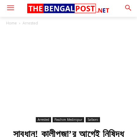
THE
BENGAL
POST
.N
E
T
Home
Arrested
Arrested
Paschim Medinipur
Salboni
সাবধান! কালীপূজা’র আগেই নিষিদ্ধ