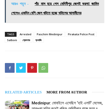
আরও পড়ুন -
পাঁচ মাস হয়ে গেল মেদিনীপুর জেলই ভরসা! জামিন
পেলেও একদিন বেশি জেল খাটতে হচ্ছে ঘাটালের আসামীদের
TAGS
Arrested
Paschim Medinipur
Pirakata Police Post
Salboni
গ্রেফতার
শব্দবাজি
RELATED ARTICLES
MORE FROM AUTHOR
Medinipur: মোবাইলে এসেছিল ‘হাই এলার্ট’ মেসেজ,
আশঙ্কা সত্যি করেই পশ্চিম মেদিনীপুরে বাজে মৃত্যু ৪